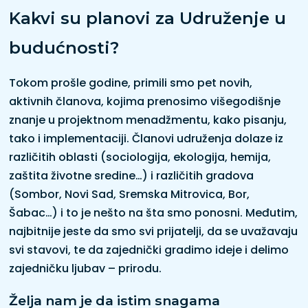
Kakvi su planovi za Udruženje u
budućnosti?
Tokom prošle godine, primili smo pet novih,
aktivnih članova, kojima prenosimo višegodišnje
znanje u projektnom menadžmentu, kako pisanju,
tako i implementaciji. Članovi udruženja dolaze iz
različitih oblasti (sociologija, ekologija, hemija,
zaštita životne sredine…) i različitih gradova
(Sombor, Novi Sad, Sremska Mitrovica, Bor,
Šabac…) i to je nešto na šta smo ponosni. Međutim,
najbitnije jeste da smo svi prijatelji, da se uvažavaju
svi stavovi, te da zajednički gradimo ideje i delimo
zajedničku ljubav – prirodu.
Želja nam je da istim snagama