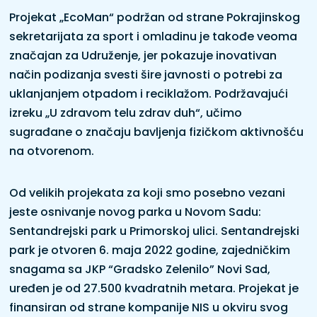
Projekat „EcoMan“ podržan od strane Pokrajinskog
sekretarijata za sport i omladinu je takođe veoma
značajan za Udruženje, jer pokazuje inovativan
način podizanja svesti šire javnosti o potrebi za
uklanjanjem otpadom i reciklažom. Podržavajući
izreku „U zdravom telu zdrav duh“, učimo
sugrađane o značaju bavljenja fizičkom aktivnošću
na otvorenom.
Od velikih projekata za koji smo posebno vezani
jeste osnivanje novog parka u Novom Sadu:
Sentandrejski park u Primorskoj ulici. Sentandrejski
park je otvoren 6. maja 2022 godine, zajedničkim
snagama sa JKP “Gradsko Zelenilo” Novi Sad,
uređen je od 27.500 kvadratnih metara. Projekat je
finansiran od strane kompanije NIS u okviru svog