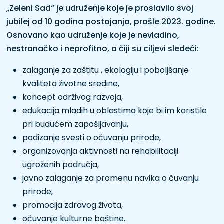
„Zeleni Sad“ je udruženje koje je proslavilo svoj
jubilej od 10 godina postojanja, prošle 2023. godine.
Osnovano kao udruženje koje je nevladino,
nestranačko i neprofitno, a čiji su ciljevi sledeći:
zalaganje za zaštitu , ekologiju i poboljšanje
kvaliteta životne sredine,
koncept održivog razvoja,
edukacija mladih u oblastima koje bi im koristile
pri budućem zapošljavanju,
podizanje svesti o očuvanju prirode,
organizovanja aktivnosti na rehabilitaciji
ugroženih područja,
javno zalaganje za promenu navika o čuvanju
prirode,
promocija zdravog života,
očuvanje kulturne baštine.