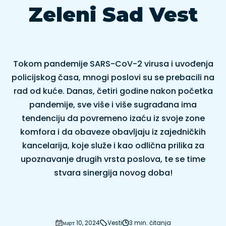
Zeleni Sad Vest
Tokom pandemije SARS-CoV-2 virusa i uvođenja
policijskog časa, mnogi poslovi su se prebacili na
rad od kuće. Danas, četiri godine nakon početka
pandemije, sve više i više sugrađana ima
tendenciju da povremeno izaću iz svoje zone
komfora i da obaveze obavljaju iz zajedničkih
kancelarija, koje služe i kao odlična prilika za
upoznavanje drugih vrsta poslova, te se time
stvara sinergija novog doba!
март 10, 2024
Vesti
3 min. čitanja