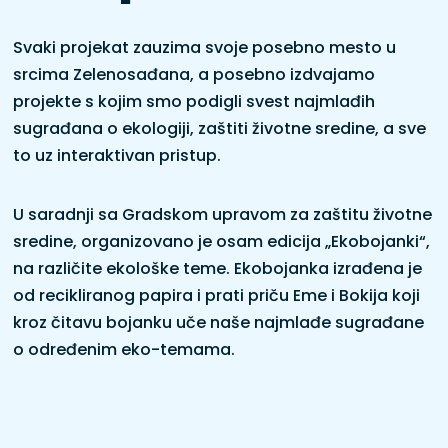
Svaki projekat zauzima svoje posebno mesto u
srcima Zelenosađana, a posebno izdvajamo
projekte s kojim smo podigli svest najmlađih
sugrađana o ekologiji, zaštiti životne sredine, a sve
to uz interaktivan pristup.
U saradnji sa Gradskom upravom za zaštitu životne
sredine, organizovano je osam edicija „Ekobojanki“,
na različite ekološke teme. Ekobojanka izrađena je
od recikliranog papira i prati priču Eme i Bokija koji
kroz čitavu bojanku uče naše najmlađe sugrađane
o određenim eko-temama.