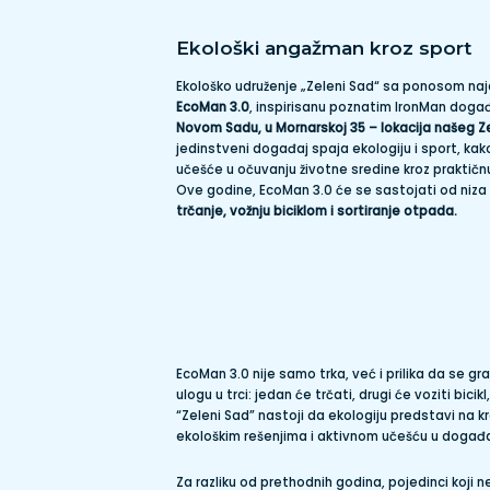
Ekološki angažman kroz sport
Ekološko udruženje „Zeleni Sad“ sa ponosom naja
EcoMan 3.0
, inspirisanu poznatim IronMan doga
Novom Sadu, u Mornarskoj 35 – lokacija našeg Z
jedinstveni događaj spaja ekologiju i sport, ka
učešće u očuvanju životne sredine kroz praktičnu
Ove godine, EcoMan 3.0 će se sastojati od niza ra
trčanje, vožnju biciklom i sortiranje otpada.
EcoMan 3.0 nije samo trka, već i prilika da se g
ulogu u trci: jedan će trčati, drugi će voziti bici
“Zeleni Sad” nastoji da ekologiju predstavi na k
ekološkim rešenjima i aktivnom učešću u događ
Za razliku od prethodnih godina, pojedinci koji n