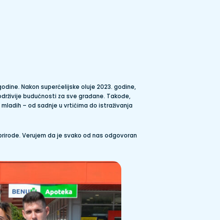
odine. Nakon superćelijske oluje 2023. godine,
 održivije budućnosti za sve građane. Takođe,
i mladih – od sadnje u vrtićima do istraživanja
 prirode. Verujem da je svako od nas odgovoran