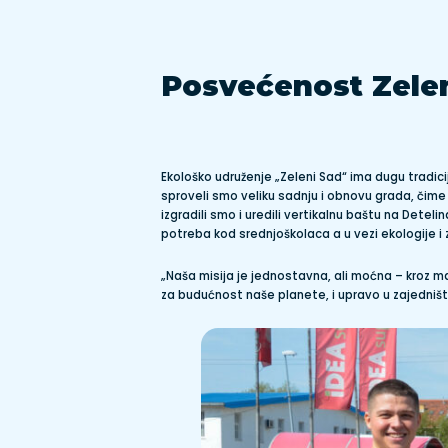
Posvećenost Zele
Ekološko udruženje „Zeleni Sad“ ima dugu tradic
sproveli smo veliku sadnju i obnovu grada, čime
izgradili smo i uredili vertikalnu baštu na Detel
potreba kod srednjoškolaca a u vezi ekologije i 
„Naša misija je jednostavna, ali moćna – kroz m
za budućnost naše planete, i upravo u zajedni