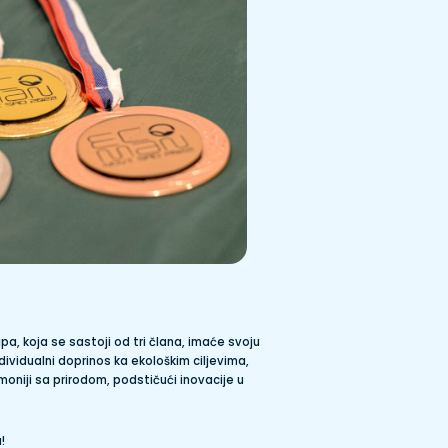
pa, koja se sastoji od tri člana, imaće svoju
individualni doprinos ka ekološkim ciljevima,
oniji sa prirodom, podstičući inovacije u
!