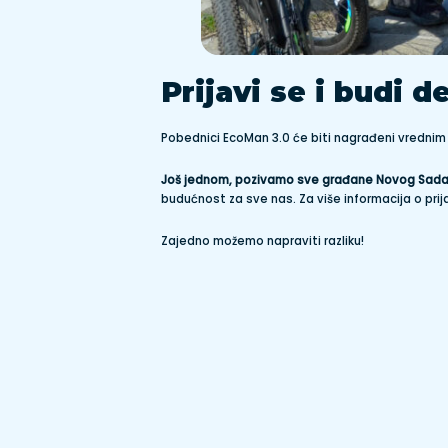
Prijavi se i budi 
Pobednici EcoMan 3.0 će biti nagrađeni vrednim p
Još jednom, pozivamo sve građane Novog Sada d
budućnost za sve nas. Za više informacija o pri
Zajedno možemo napraviti razliku!