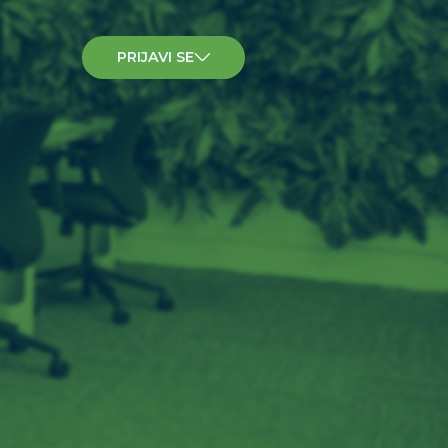
PRIJAVI SE
Za učešće u
aktivnostima
Kao Organizacija
Za pojedince
Podcast
Macanko