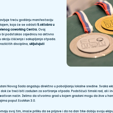
vljuje treću godišnju manifestaciju
đajem, koja će se održati
5.oktobra u
elenog coworking Centra.
Ovaj
ko bi podstakao zajednicu na aktivno
 akciju čišćenja i sakupljanja otpada.
zličitih disciplina,
uključujući
rađani Novog Sada angažuju direktno u poboljšanju lokalne sredine. Svaka eki
kl, dok će treći biti zadužen za sortiranje otpada. Podstičući timski rad, ali i 
reativan način. Želimo da stvorimo grad u kojem građani mogu da žive u harm
ajima poput EcoMan 3.0.
emaju svoj tim, imaće priliku da se prijave i da na dan trke dobiju svoju ekipu