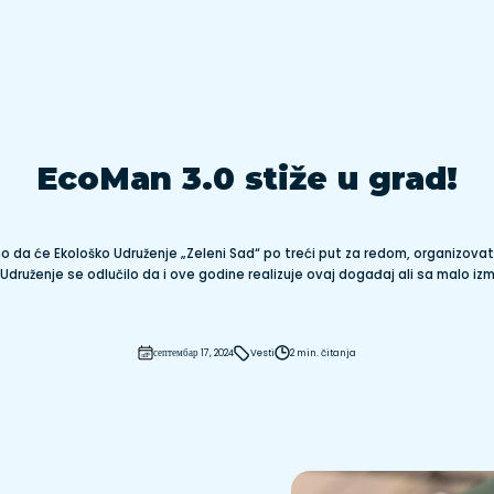
EcoMan 3.0 stiže u grad!
o da će Ekološko Udruženje „Zeleni Sad“ po treći put za redom, organizovati
Udruženje se odlučilo da i ove godine realizuje ovaj događaj ali sa malo 
септембар 17, 2024
Vesti
2 min. čitanja