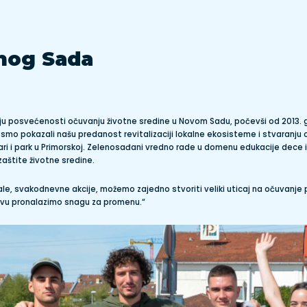
nog Sada
iju posvećenosti očuvanju životne sredine u Novom Sadu, počevši od 2013. g
 smo pokazali našu predanost revitalizaciji lokalne ekosisteme i stvaranju
inari i park u Primorskoj. Zelenosađani vredno rade u domenu edukacije dece 
zaštite životne sredine.
ale, svakodnevne akcije, možemo zajedno stvoriti veliki uticaj na očuvanje
štvu pronalazimo snagu za promenu.“