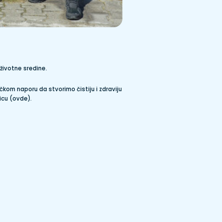
životne sredine.
čkom naporu da stvorimo čistiju i zdraviju
icu (
ovde
).