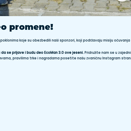
deo promene!
oklonima koje su obezbedili naši sponzori, koji podržavaju misiju očuvanja 
a se prijave i budu deo EcoMan 3.0 ove jeseni.
Pridružite nam se u zajedni
javama, pravilima trke i nagradama posetite našu zvaničnu Instagram stran