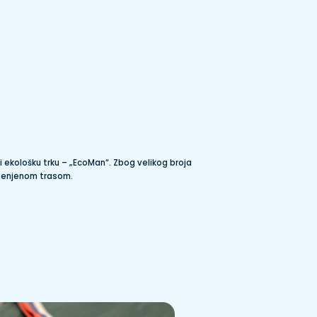
 ekološku trku – „EcoMan“. Zbog velikog broja
izmenjenom trasom.